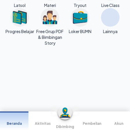
Latsol
Materi
Tryout
Live Class
Progres Belajar
Free Grup PDF
Loker BUMN
Lainnya
& Bimbingan
Story
Beranda
Aktivitas
Pembelian
Akun
Dibimbing