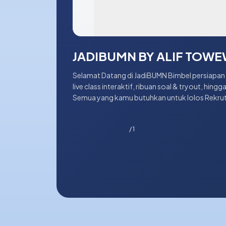
JADIBUMN BY ALIF TOW
Selamat Datang di JadiBUMN Bimbel persiapan Tes BUMN: materi lengkap,
live class interaktif, ribuan soal & tryout, hingga 
Semua yang kamu butuhkan untuk lolos Rekr
sini.
/ 1