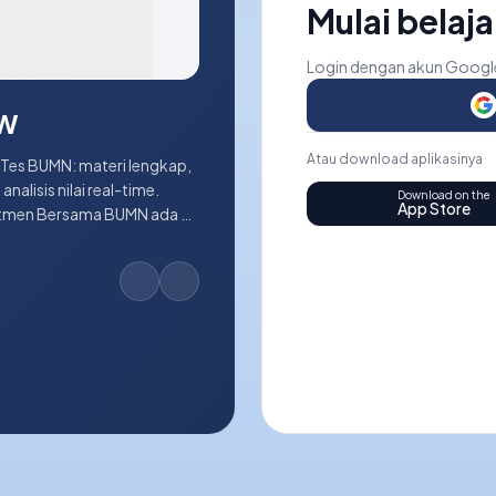
Mulai belaja
Login dengan akun Google
EW
Atau download aplikasinya
analisis nilai real-time.
Download on the
App Store
utmen Bersama BUMN ada di